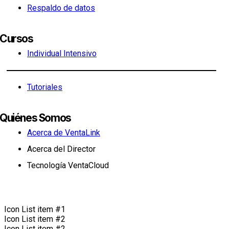
Respaldo de datos
Cursos
Individual Intensivo
Tutoriales
Quiénes Somos
Acerca de VentaLink
Acerca del Director
Tecnología VentaCloud
Icon List item #1
Icon List item #2
Icon List item #2