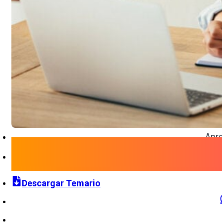
Apre
Descargar Temario