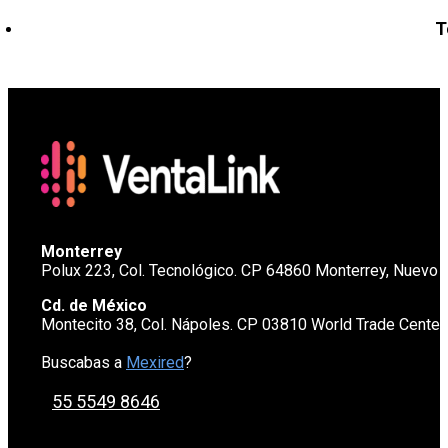
T
Monterrey
Polux 223, Col. Tecnológico. CP 64860 Monterrey, Nuevo 
Cd. de México
Montecito 38, Col. Nápoles. CP 03810 World Trade Cente
Buscabas a
Mexired
?
55 5549 8646