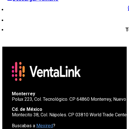
T
Monterrey
Polux 223, Col. Tecnológico. CP 64860 Monterrey, Nuevo 
Cd. de México
Montecito 38, Col. Nápoles. CP 03810 World Trade Cente
Buscabas a
Mexired
?