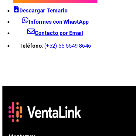
Descargar Temario
Informes con WhastApp
Contacto por Email
Teléfono
:
(+52) 55 5549 8646