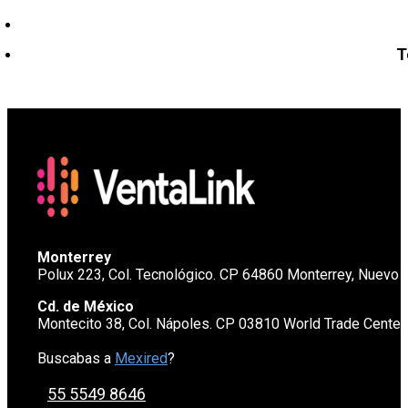
T
Monterrey
Polux 223, Col. Tecnológico. CP 64860 Monterrey, Nuevo 
Cd. de México
Montecito 38, Col. Nápoles. CP 03810 World Trade Cente
Buscabas a
Mexired
?
55 5549 8646