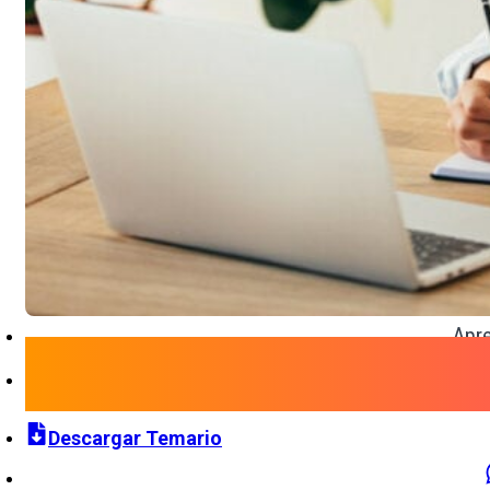
Apre
Descargar Temario