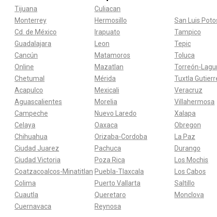
Tijuana
Culiacan
Monterrey
Hermosillo
San Luis Poto
Cd. de México
Irapuato
Tampico
Guadalajara
Leon
Tepic
Cancún
Matamoros
Toluca
Online
Mazatlan
Torreón-Lagu
Chetumal
Mérida
Tuxtla Gutier
Acapulco
Mexicali
Veracruz
Aguascalientes
Morelia
Villahermosa
Campeche
Nuevo Laredo
Xalapa
Celaya
Oaxaca
Obregon
Chihuahua
Orizaba-Cordoba
La Paz
Ciudad Juarez
Pachuca
Durango
Ciudad Victoria
Poza Rica
Los Mochis
Coatzacoalcos-Minatitlan
Puebla-Tlaxcala
Los Cabos
Colima
Puerto Vallarta
Saltillo
Cuautla
Queretaro
Monclova
Cuernavaca
Reynosa