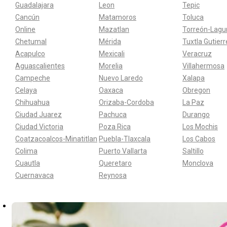
Guadalajara
Leon
Tepic
Cancún
Matamoros
Toluca
Online
Mazatlan
Torreón-Lagu
Chetumal
Mérida
Tuxtla Gutier
Acapulco
Mexicali
Veracruz
Aguascalientes
Morelia
Villahermosa
Campeche
Nuevo Laredo
Xalapa
Celaya
Oaxaca
Obregon
Chihuahua
Orizaba-Cordoba
La Paz
Ciudad Juarez
Pachuca
Durango
Ciudad Victoria
Poza Rica
Los Mochis
Coatzacoalcos-Minatitlan
Puebla-Tlaxcala
Los Cabos
Colima
Puerto Vallarta
Saltillo
Cuautla
Queretaro
Monclova
Cuernavaca
Reynosa