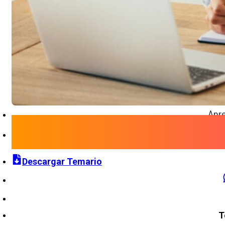
Apre
Descargar Temario
T