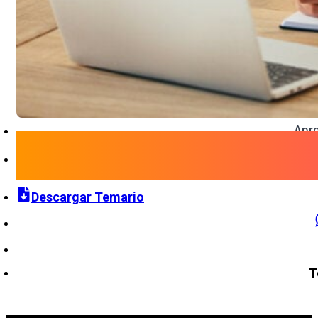
Apre
Descargar Temario
T