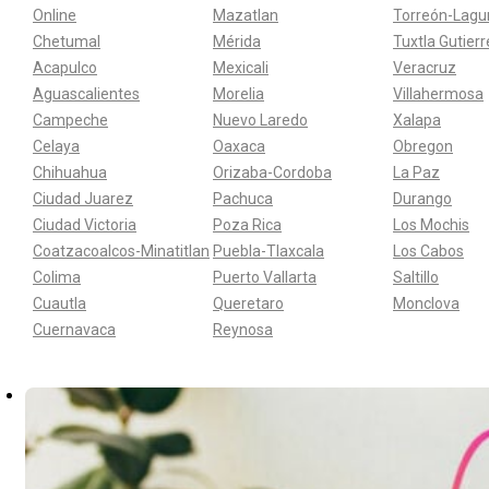
Online
Mazatlan
Torreón-Lagu
Chetumal
Mérida
Tuxtla Gutier
Acapulco
Mexicali
Veracruz
Aguascalientes
Morelia
Villahermosa
Campeche
Nuevo Laredo
Xalapa
Celaya
Oaxaca
Obregon
Chihuahua
Orizaba-Cordoba
La Paz
Ciudad Juarez
Pachuca
Durango
Ciudad Victoria
Poza Rica
Los Mochis
Coatzacoalcos-Minatitlan
Puebla-Tlaxcala
Los Cabos
Colima
Puerto Vallarta
Saltillo
Cuautla
Queretaro
Monclova
Cuernavaca
Reynosa