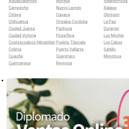
Aguascalientes
Morelia
Villahermosa
Campeche
Nuevo Laredo
Xalapa
Celaya
Oaxaca
Obregon
Chihuahua
Orizaba-Cordoba
La Paz
Ciudad Juarez
Pachuca
Durango
Ciudad Victoria
Poza Rica
Los Mochis
Coatzacoalcos-Minatitlan
Puebla-Tlaxcala
Los Cabos
Colima
Puerto Vallarta
Saltillo
Cuautla
Queretaro
Monclova
Cuernavaca
Reynosa