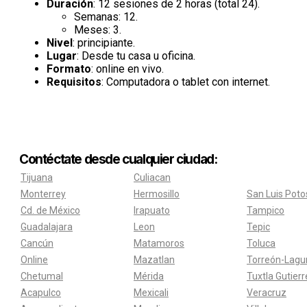
Duración
: 12 sesiones de 2 horas (total 24).
Semanas: 12.
Meses: 3.
Nivel
: principiante.
Lugar
: Desde tu casa u oficina.
Formato
: online en vivo.
Requisitos
: Computadora o tablet con internet.
Contéctate desde cualquier ciudad:
Tijuana
Culiacan
Monterrey
Hermosillo
San Luis Poto
Cd. de México
Irapuato
Tampico
Guadalajara
Leon
Tepic
Cancún
Matamoros
Toluca
Online
Mazatlan
Torreón-Lagu
Chetumal
Mérida
Tuxtla Gutier
Acapulco
Mexicali
Veracruz