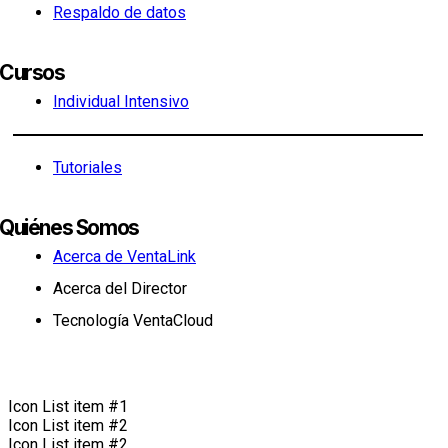
Respaldo de datos
Cursos
Individual Intensivo
Tutoriales
Quiénes Somos
Acerca de VentaLink
Acerca del Director
Tecnología VentaCloud
Icon List item #1
Icon List item #2
Icon List item #2