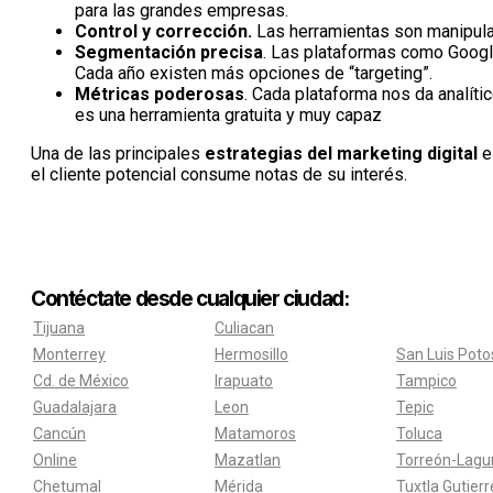
para las grandes empresas.
Control y corrección.
Las herramientas son manipulad
Segmentación precisa
. Las plataformas como Google
Cada año existen más opciones de “targeting”.
Métricas poderosas
. Cada plataforma nos da analí
es una herramienta gratuita y muy capaz
Una de las principales
estrategias del marketing digital
e
el cliente potencial consume notas de su interés.
Contéctate desde cualquier ciudad:
Tijuana
Culiacan
Monterrey
Hermosillo
San Luis Poto
Cd. de México
Irapuato
Tampico
Guadalajara
Leon
Tepic
Cancún
Matamoros
Toluca
Online
Mazatlan
Torreón-Lagu
Chetumal
Mérida
Tuxtla Gutier