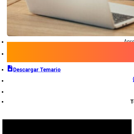
Apre
Descargar Temario
T