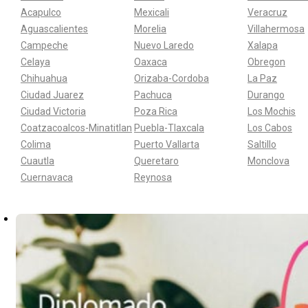
Acapulco
Mexicali
Veracruz
Aguascalientes
Morelia
Villahermosa
Campeche
Nuevo Laredo
Xalapa
Celaya
Oaxaca
Obregon
Chihuahua
Orizaba-Cordoba
La Paz
Ciudad Juarez
Pachuca
Durango
Ciudad Victoria
Poza Rica
Los Mochis
Coatzacoalcos-Minatitlan
Puebla-Tlaxcala
Los Cabos
Colima
Puerto Vallarta
Saltillo
Cuautla
Queretaro
Monclova
Cuernavaca
Reynosa