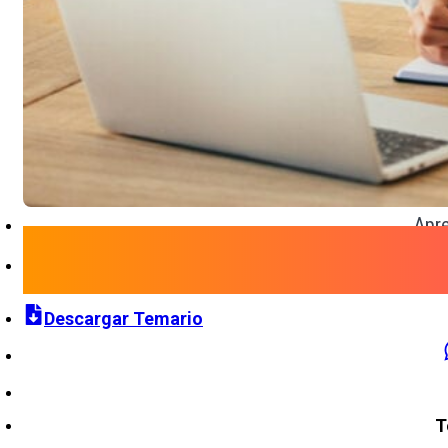
Apre
Descargar Temario
T