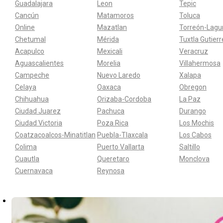
Guadalajara
Leon
Tepic
Cancún
Matamoros
Toluca
Online
Mazatlan
Torreón-Lagu
Chetumal
Mérida
Tuxtla Gutier
Acapulco
Mexicali
Veracruz
Aguascalientes
Morelia
Villahermosa
Campeche
Nuevo Laredo
Xalapa
Celaya
Oaxaca
Obregon
Chihuahua
Orizaba-Cordoba
La Paz
Ciudad Juarez
Pachuca
Durango
Ciudad Victoria
Poza Rica
Los Mochis
Coatzacoalcos-Minatitlan
Puebla-Tlaxcala
Los Cabos
Colima
Puerto Vallarta
Saltillo
Cuautla
Queretaro
Monclova
Cuernavaca
Reynosa