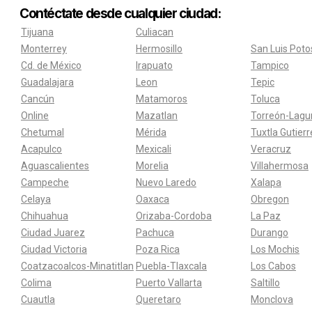
Contéctate desde cualquier ciudad:
Tijuana
Culiacan
Monterrey
Hermosillo
San Luis Poto
Cd. de México
Irapuato
Tampico
Guadalajara
Leon
Tepic
Cancún
Matamoros
Toluca
Online
Mazatlan
Torreón-Lagu
Chetumal
Mérida
Tuxtla Gutier
Acapulco
Mexicali
Veracruz
Aguascalientes
Morelia
Villahermosa
Campeche
Nuevo Laredo
Xalapa
Celaya
Oaxaca
Obregon
Chihuahua
Orizaba-Cordoba
La Paz
Ciudad Juarez
Pachuca
Durango
Ciudad Victoria
Poza Rica
Los Mochis
Coatzacoalcos-Minatitlan
Puebla-Tlaxcala
Los Cabos
Colima
Puerto Vallarta
Saltillo
Cuautla
Queretaro
Monclova