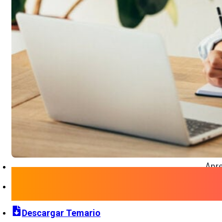
Apre
Descargar Temario