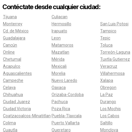
Contéctate desde cualquier ciudad:
Tijuana
Culiacan
Monterrey
Hermosillo
San Luis Potosi
Cd. de México
Irapuato
Tampico
Guadalajara
Leon
Tepic
Cancún
Matamoros
Toluca
Online
Mazatlan
Torreón-Laguna
Chetumal
Mérida
Tuxtla Gutierrez
Acapulco
Mexicali
Veracruz
Aguascalientes
Morelia
Villahermosa
Campeche
Nuevo Laredo
Xalapa
Celaya
Oaxaca
Obregon
Chihuahua
Orizaba-Cordoba
La Paz
Ciudad Juarez
Pachuca
Durango
Ciudad Victoria
Poza Rica
Los Mochis
Coatzacoalcos-Minatitlan
Puebla-Tlaxcala
Los Cabos
Colima
Puerto Vallarta
Saltillo
Cuautla
Queretaro
Monclova