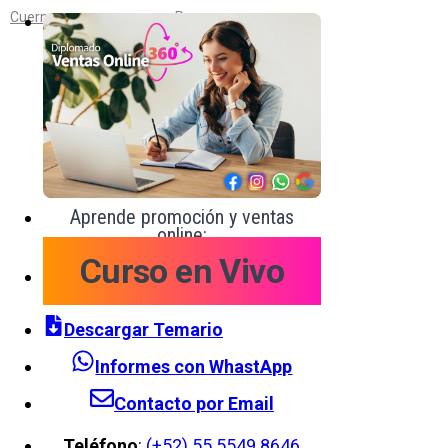
Cuernavaca
Reynosa
Aprende promoción y ventas
online:
Curso en Vivo
Descargar Temario
Informes con WhastApp
Contacto por Email
Teléfono
:
(+52) 55 5549 8646