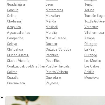
Guadalajara
Leon
Tepic
Cancún
Matamoros
Toluca
Online
Mazatlan
Torreón-Lagu
Chetumal
Mérida
Tuxtla Gutier
Acapulco
Mexicali
Veracruz
Aguascalientes
Morelia
Villahermosa
Campeche
Nuevo Laredo
Xalapa
Celaya
Oaxaca
Obregon
Chihuahua
Orizaba-Cordoba
La Paz
Ciudad Juarez
Pachuca
Durango
Ciudad Victoria
Poza Rica
Los Mochis
Coatzacoalcos-Minatitlan
Puebla-Tlaxcala
Los Cabos
Colima
Puerto Vallarta
Saltillo
Cuautla
Queretaro
Monclova
Cuernavaca
Reynosa