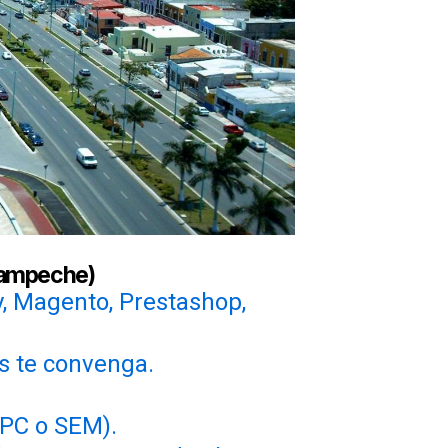
Campeche)
y, Magento, Prestashop,
s te convenga.
PC o SEM).