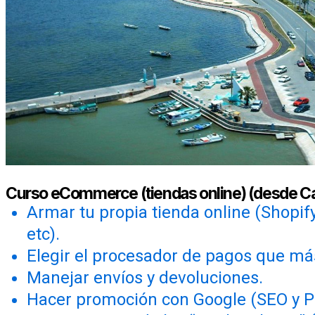
Curso eCommerce (tiendas online) (desde 
Armar tu propia tienda online (Shopif
etc).
Elegir el procesador de pagos que má
Manejar envíos y devoluciones.
Hacer promoción con Google (SEO y P