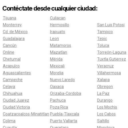
Contéctate desde cualquier ciudad:
Tijuana
Culiacan
Monterrey
Hermosillo
San Luis Potosi
Cd. de México
Irapuato
Tampico
Guadalajara
Leon
Tepic
Cancún
Matamoros
Toluca
Online
Mazatlan
Torreón-Laguna
Chetumal
Mérida
Tuxtla Gutierrez
Acapulco
Mexicali
Veracruz
Aguascalientes
Morelia
Villahermosa
Campeche
Nuevo Laredo
Xalapa
Celaya
Oaxaca
Obregon
Chihuahua
Orizaba-Cordoba
La Paz
Ciudad Juarez
Pachuca
Durango
Ciudad Victoria
Poza Rica
Los Mochis
Coatzacoalcos-Minatitlan
Puebla-Tlaxcala
Los Cabos
Colima
Puerto Vallarta
Saltillo
Cuautla
Queretaro
Monclova