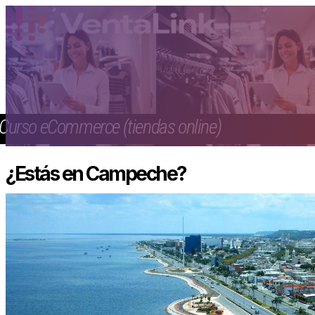
Curso eCommerce (tiendas online)
¿Estás en Campeche?