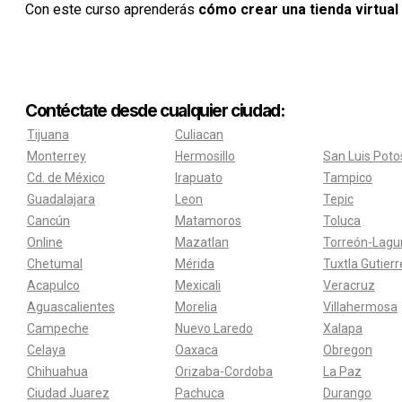
Con este curso aprenderás
cómo crear una tienda virtual
Contéctate desde cualquier ciudad:
Tijuana
Culiacan
Monterrey
Hermosillo
San Luis Poto
Cd. de México
Irapuato
Tampico
Guadalajara
Leon
Tepic
Cancún
Matamoros
Toluca
Online
Mazatlan
Torreón-Lagu
Chetumal
Mérida
Tuxtla Gutier
Acapulco
Mexicali
Veracruz
Aguascalientes
Morelia
Villahermosa
Campeche
Nuevo Laredo
Xalapa
Celaya
Oaxaca
Obregon
Chihuahua
Orizaba-Cordoba
La Paz
Ciudad Juarez
Pachuca
Durango