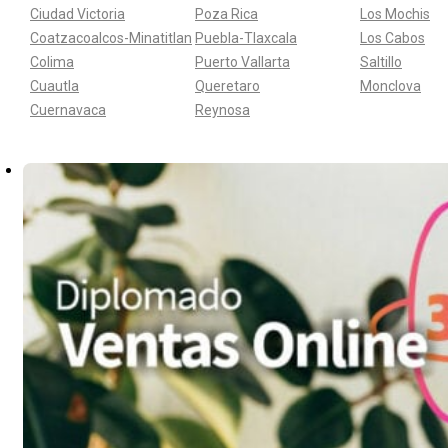
Ciudad Victoria
Poza Rica
Los Mochis
Coatzacoalcos-Minatitlan
Puebla-Tlaxcala
Los Cabos
Colima
Puerto Vallarta
Saltillo
Cuautla
Queretaro
Monclova
Cuernavaca
Reynosa