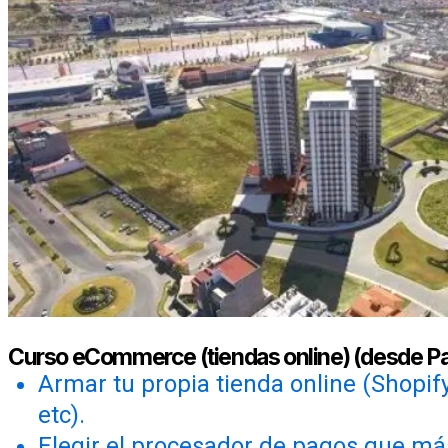
Curso eCommerce (tiendas online) (desde P
Armar tu propia tienda online (Shopif
etc).
Elegir el procesador de pagos que má