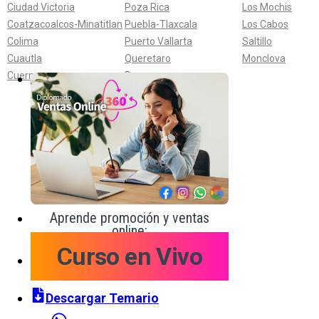
Ciudad Victoria
Poza Rica
Los Mochis
Coatzacoalcos-Minatitlan
Puebla-Tlaxcala
Los Cabos
Colima
Puerto Vallarta
Saltillo
Cuautla
Queretaro
Monclova
Cuernavaca
Reynosa
Aprende promoción y ventas
online:
Curso en Vivo
Descargar Temario