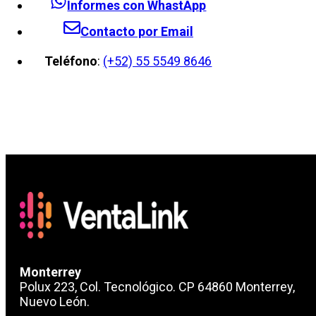
Informes con WhastApp
Contacto por Email
Teléfono
:
(+52) 55 5549 8646
Monterrey
Polux 223, Col. Tecnológico. CP 64860 Monterrey,
Nuevo León.