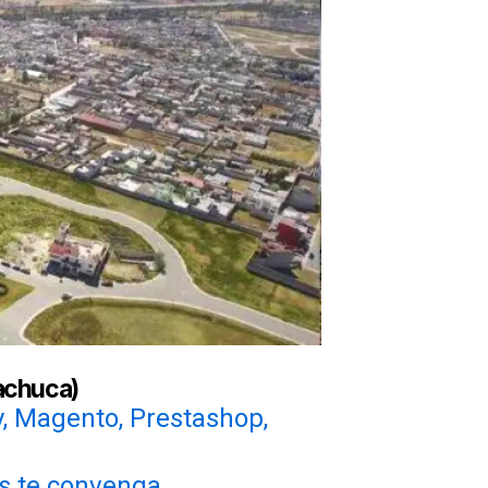
achuca)
y, Magento, Prestashop,
s te convenga.