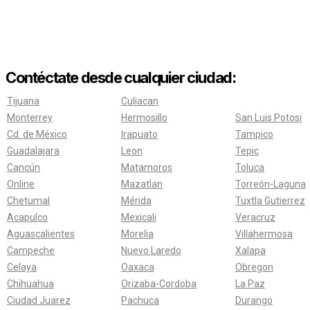
Contéctate desde cualquier ciudad:
Tijuana
Culiacan
Monterrey
Hermosillo
San Luis Potosi
Cd. de México
Irapuato
Tampico
Guadalajara
Leon
Tepic
Cancún
Matamoros
Toluca
Online
Mazatlan
Torreón-Laguna
Chetumal
Mérida
Tuxtla Gutierrez
Acapulco
Mexicali
Veracruz
Aguascalientes
Morelia
Villahermosa
Campeche
Nuevo Laredo
Xalapa
Celaya
Oaxaca
Obregon
Chihuahua
Orizaba-Cordoba
La Paz
Ciudad Juarez
Pachuca
Durango