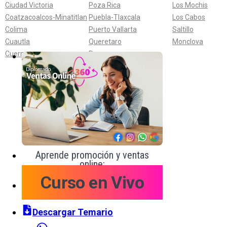
Ciudad Victoria
Poza Rica
Los Mochis
Coatzacoalcos-Minatitlan
Puebla-Tlaxcala
Los Cabos
Colima
Puerto Vallarta
Saltillo
Cuautla
Queretaro
Monclova
Cuernavaca
Reynosa
Aprende promoción y ventas
online:
Curso en Vivo
Descargar Temario