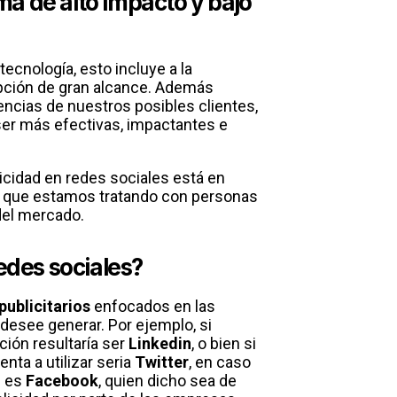
ma de alto impacto y bajo
ecnología, esto incluye a la
pción de gran alcance. Además
encias de nuestros posibles clientes,
ser más efectivas, impactantes e
cidad en redes sociales está en
s que estamos tratando con personas
 del mercado.
edes sociales?
ublicitarios
enfocados en las
desee generar. Por ejemplo, si
ción resultaría ser
Linkedin
, o bien si
ta a utilizar seria
Twitter
, en caso
e es
Facebook
, quien dicho sea de