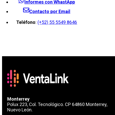
Informes con WhastApp
Contacto por Email
Teléfono
:
(+52) 55 5549 8646
Monterrey
Polux 223, Col. Tecnológico. CP 64860 Monterrey,
Nuevo León.