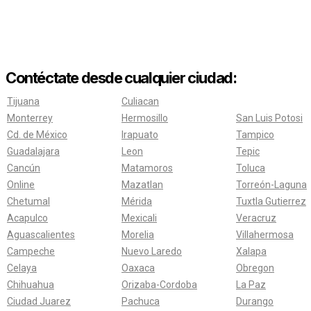
Contéctate desde cualquier ciudad:
Tijuana
Culiacan
Monterrey
Hermosillo
San Luis Potosi
Cd. de México
Irapuato
Tampico
Guadalajara
Leon
Tepic
Cancún
Matamoros
Toluca
Online
Mazatlan
Torreón-Laguna
Chetumal
Mérida
Tuxtla Gutierrez
Acapulco
Mexicali
Veracruz
Aguascalientes
Morelia
Villahermosa
Campeche
Nuevo Laredo
Xalapa
Celaya
Oaxaca
Obregon
Chihuahua
Orizaba-Cordoba
La Paz
Ciudad Juarez
Pachuca
Durango