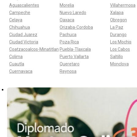
Aguascalientes
Morelia
Villahermosa
Campeche
Nuevo Laredo
Xalapa
Celaya
Oaxaca
Obregon
Chihuahua
Orizaba-Cordoba
La Paz
Ciudad Juarez
Pachuca
Durango
Ciudad Victoria
Poza Rica
Los Mochis
Coatzacoalcos-Minatitlan
Puebla-Tlaxcala
Los Cabos
Colima
Puerto Vallarta
Saltillo
Cuautla
Queretaro
Monclova
Cuernavaca
Reynosa