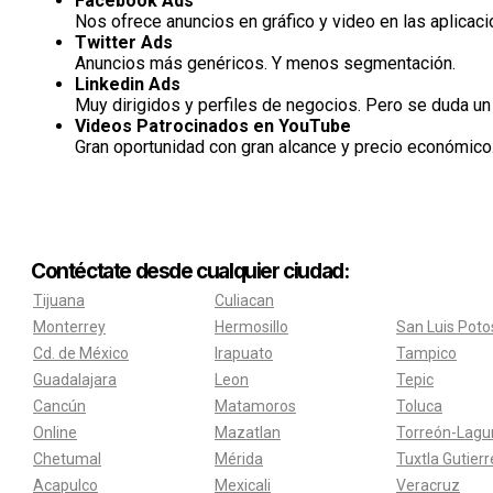
Facebook Ads
Nos ofrece anuncios en gráfico y video en las aplica
Twitter Ads
Anuncios más genéricos. Y menos segmentación.
Linkedin Ads
Muy dirigidos y perfiles de negocios. Pero se duda un
Videos Patrocinados en YouTube
Gran oportunidad con gran alcance y precio económico
Contéctate desde cualquier ciudad:
Tijuana
Culiacan
Monterrey
Hermosillo
San Luis Poto
Cd. de México
Irapuato
Tampico
Guadalajara
Leon
Tepic
Cancún
Matamoros
Toluca
Online
Mazatlan
Torreón-Lagu
Chetumal
Mérida
Tuxtla Gutier
Acapulco
Mexicali
Veracruz