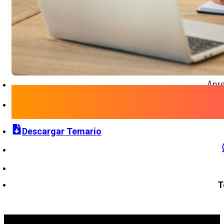
Apre
Descargar Temario
T