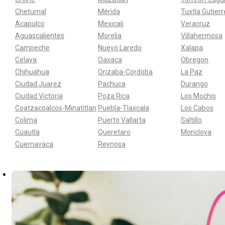
Chetumal
Mérida
Tuxtla Gutier
Acapulco
Mexicali
Veracruz
Aguascalientes
Morelia
Villahermosa
Campeche
Nuevo Laredo
Xalapa
Celaya
Oaxaca
Obregon
Chihuahua
Orizaba-Cordoba
La Paz
Ciudad Juarez
Pachuca
Durango
Ciudad Victoria
Poza Rica
Los Mochis
Coatzacoalcos-Minatitlan
Puebla-Tlaxcala
Los Cabos
Colima
Puerto Vallarta
Saltillo
Cuautla
Queretaro
Monclova
Cuernavaca
Reynosa