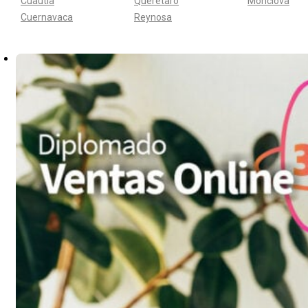
Cuautla
Queretaro
Monclova
Cuernavaca
Reynosa