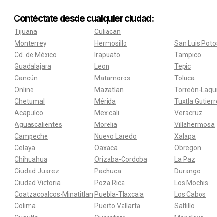
Contéctate desde cualquier ciudad:
Tijuana
Culiacan
Monterrey
Hermosillo
San Luis Poto
Cd. de México
Irapuato
Tampico
Guadalajara
Leon
Tepic
Cancún
Matamoros
Toluca
Online
Mazatlan
Torreón-Lagu
Chetumal
Mérida
Tuxtla Gutier
Acapulco
Mexicali
Veracruz
Aguascalientes
Morelia
Villahermosa
Campeche
Nuevo Laredo
Xalapa
Celaya
Oaxaca
Obregon
Chihuahua
Orizaba-Cordoba
La Paz
Ciudad Juarez
Pachuca
Durango
Ciudad Victoria
Poza Rica
Los Mochis
Coatzacoalcos-Minatitlan
Puebla-Tlaxcala
Los Cabos
Colima
Puerto Vallarta
Saltillo