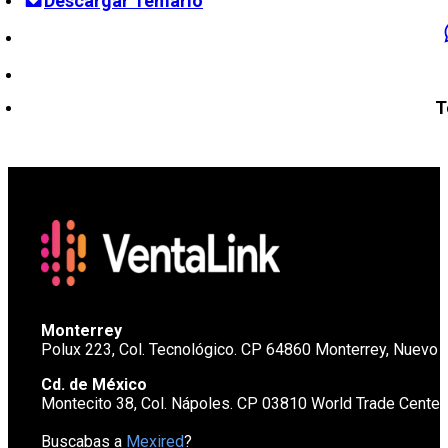
Descargar Temario
T
Monterrey
Polux 223, Col. Tecnológico. CP 64860 Monterrey, Nuevo 
Cd. de México
Montecito 38, Col. Nápoles. CP 03810 World Trade Cente
Buscabas a
Mexired
?