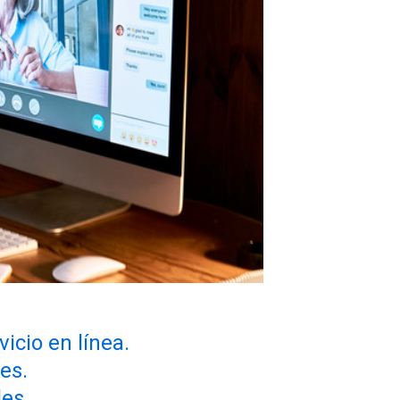
icio en línea.
es.
les