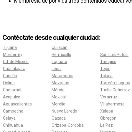
Membresía de por vida a los contenidos educativo
Contéctate desde cualquier ciudad:
Tijuana
Culiacan
Monterrey
Hermosillo
San Luis Potosi
Cd. de México
Irapuato
Tampico
Guadalajara
Leon
Tepic
Cancún
Matamoros
Toluca
Online
Mazatlan
Torreón-Laguna
Chetumal
Mérida
Tuxtla Gutierrez
Acapulco
Mexicali
Veracruz
Aguascalientes
Morelia
Villahermosa
Campeche
Nuevo Laredo
Xalapa
Celaya
Oaxaca
Obregon
Chihuahua
Orizaba-Cordoba
La Paz