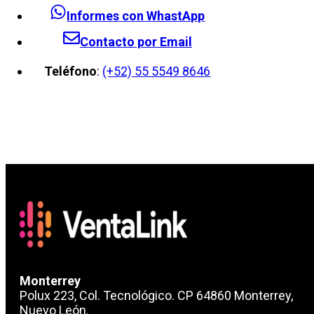
Informes con WhastApp
Contacto por Email
Teléfono
:
(+52) 55 5549 8646
Monterrey
Polux 223, Col. Tecnológico. CP 64860 Monterrey,
Nuevo León.