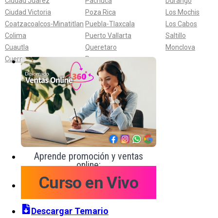
Ciudad Juarez
Pachuca
Durango
Ciudad Victoria
Poza Rica
Los Mochis
Coatzacoalcos-Minatitlan
Puebla-Tlaxcala
Los Cabos
Colima
Puerto Vallarta
Saltillo
Cuautla
Queretaro
Monclova
Cuernavaca
Reynosa
Aprende promoción y ventas
online:
Curso en Vivo
Descargar Temario