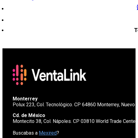
T
Monterrey
Polux 223, Col. Tecnológico. CP 64860 Monterrey, Nuevo 
Cd. de México
Montecito 38, Col. Nápoles. CP 03810 World Trade Cente
Buscabas a
Mexired
?