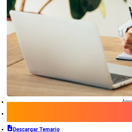
Apre
Descargar Temario