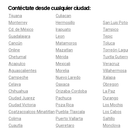
Contéctate desde cualquier ciudad:
Tijuana
Culiacan
Monterrey
Hermosillo
San Luis Poto
Cd. de México
Irapuato
Tampico
Guadalajara
Leon
Tepic
Cancún
Matamoros
Toluca
Online
Mazatlan
Torreón-Lagu
Chetumal
Mérida
Tuxtla Gutier
Acapulco
Mexicali
Veracruz
Aguascalientes
Morelia
Villahermosa
Campeche
Nuevo Laredo
Xalapa
Celaya
Oaxaca
Obregon
Chihuahua
Orizaba-Cordoba
La Paz
Ciudad Juarez
Pachuca
Durango
Ciudad Victoria
Poza Rica
Los Mochis
Coatzacoalcos-Minatitlan
Puebla-Tlaxcala
Los Cabos
Colima
Puerto Vallarta
Saltillo
Cuautla
Queretaro
Monclova