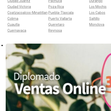
Ciudad Juarez
Pachuca
Durango
Ciudad Victoria
Poza Rica
Los Mochis
Coatzacoalcos-Minatitlan
Puebla-Tlaxcala
Los Cabos
Colima
Puerto Vallarta
Saltillo
Cuautla
Queretaro
Monclova
Cuernavaca
Reynosa