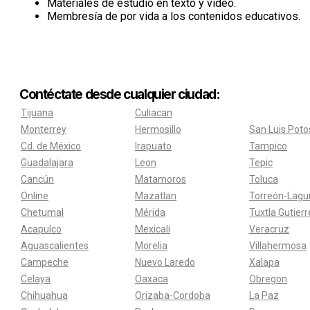
Materiales de estudio en texto y video.
Membresía de por vida a los contenidos educativos.
Contéctate desde cualquier ciudad:
Tijuana
Culiacan
Monterrey
Hermosillo
San Luis Poto
Cd. de México
Irapuato
Tampico
Guadalajara
Leon
Tepic
Cancún
Matamoros
Toluca
Online
Mazatlan
Torreón-Lagu
Chetumal
Mérida
Tuxtla Gutier
Acapulco
Mexicali
Veracruz
Aguascalientes
Morelia
Villahermosa
Campeche
Nuevo Laredo
Xalapa
Celaya
Oaxaca
Obregon
Chihuahua
Orizaba-Cordoba
La Paz