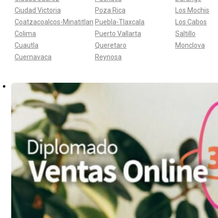
Ciudad Victoria
Poza Rica
Los Mochis
Coatzacoalcos-Minatitlan
Puebla-Tlaxcala
Los Cabos
Colima
Puerto Vallarta
Saltillo
Cuautla
Queretaro
Monclova
Cuernavaca
Reynosa