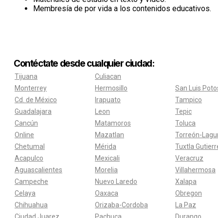
Membresía de por vida a los contenidos educativos.
Contéctate desde cualquier ciudad:
Tijuana
Culiacan
Monterrey
Hermosillo
San Luis Poto
Cd. de México
Irapuato
Tampico
Guadalajara
Leon
Tepic
Cancún
Matamoros
Toluca
Online
Mazatlan
Torreón-Lagu
Chetumal
Mérida
Tuxtla Gutier
Acapulco
Mexicali
Veracruz
Aguascalientes
Morelia
Villahermosa
Campeche
Nuevo Laredo
Xalapa
Celaya
Oaxaca
Obregon
Chihuahua
Orizaba-Cordoba
La Paz
Ciudad Juarez
Pachuca
Durango