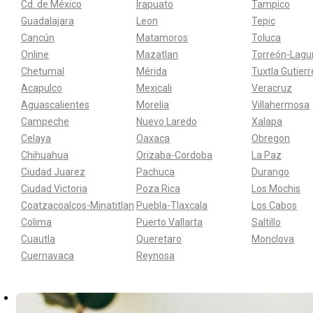
Cd. de México
Irapuato
Tampico
Guadalajara
Leon
Tepic
Cancún
Matamoros
Toluca
Online
Mazatlan
Torreón-Lagu
Chetumal
Mérida
Tuxtla Gutier
Acapulco
Mexicali
Veracruz
Aguascalientes
Morelia
Villahermosa
Campeche
Nuevo Laredo
Xalapa
Celaya
Oaxaca
Obregon
Chihuahua
Orizaba-Cordoba
La Paz
Ciudad Juarez
Pachuca
Durango
Ciudad Victoria
Poza Rica
Los Mochis
Coatzacoalcos-Minatitlan
Puebla-Tlaxcala
Los Cabos
Colima
Puerto Vallarta
Saltillo
Cuautla
Queretaro
Monclova
Cuernavaca
Reynosa