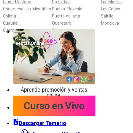
Ciudad Victoria
Poza Rica
Los Mochis
Coatzacoalcos-Minatitlan
Puebla-Tlaxcala
Los Cabos
Colima
Puerto Vallarta
Saltillo
Cuautla
Queretaro
Monclova
Cuernavaca
Reynosa
Aprende promoción y ventas
online:
Curso en Vivo
Descargar Temario