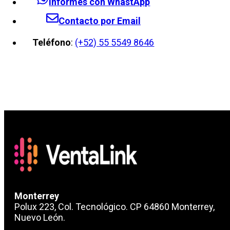
Informes con WhastApp
Contacto por Email
Teléfono
:
(+52) 55 5549 8646
Monterrey
Polux 223, Col. Tecnológico. CP 64860 Monterrey,
Nuevo León.