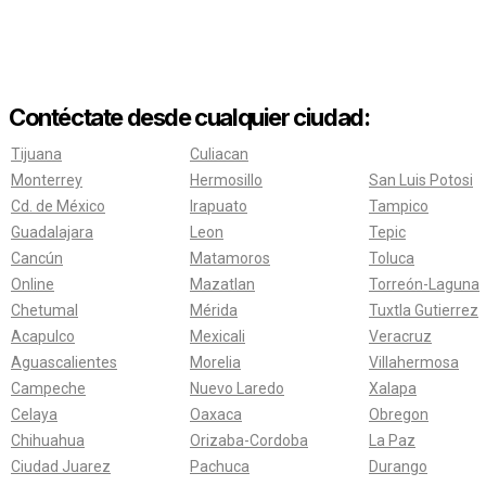
Contéctate desde cualquier ciudad:
Tijuana
Culiacan
Monterrey
Hermosillo
San Luis Potosi
Cd. de México
Irapuato
Tampico
Guadalajara
Leon
Tepic
Cancún
Matamoros
Toluca
Online
Mazatlan
Torreón-Laguna
Chetumal
Mérida
Tuxtla Gutierrez
Acapulco
Mexicali
Veracruz
Aguascalientes
Morelia
Villahermosa
Campeche
Nuevo Laredo
Xalapa
Celaya
Oaxaca
Obregon
Chihuahua
Orizaba-Cordoba
La Paz
Ciudad Juarez
Pachuca
Durango