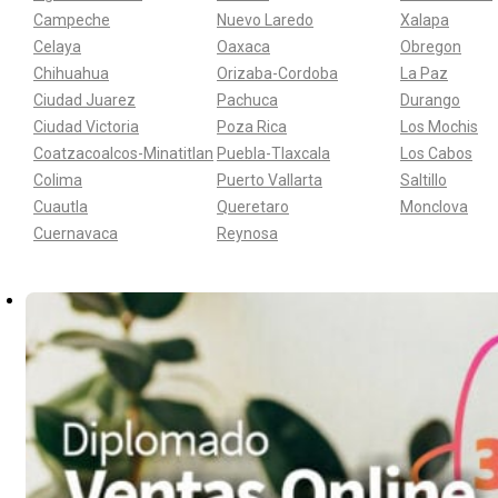
Campeche
Nuevo Laredo
Xalapa
Celaya
Oaxaca
Obregon
Chihuahua
Orizaba-Cordoba
La Paz
Ciudad Juarez
Pachuca
Durango
Ciudad Victoria
Poza Rica
Los Mochis
Coatzacoalcos-Minatitlan
Puebla-Tlaxcala
Los Cabos
Colima
Puerto Vallarta
Saltillo
Cuautla
Queretaro
Monclova
Cuernavaca
Reynosa