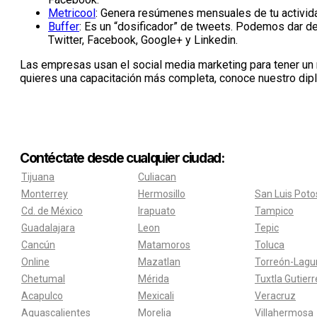
Metricool
: Genera resúmenes mensuales de tu activida
Buffer
: Es un “dosificador” de tweets. Podemos dar de
Twitter, Facebook, Google+ y Linkedin.
Las empresas usan el social media marketing para tener un
quieres una capacitación más completa, conoce nuestro di
Contéctate desde cualquier ciudad:
Tijuana
Culiacan
Monterrey
Hermosillo
San Luis Poto
Cd. de México
Irapuato
Tampico
Guadalajara
Leon
Tepic
Cancún
Matamoros
Toluca
Online
Mazatlan
Torreón-Lagu
Chetumal
Mérida
Tuxtla Gutier
Acapulco
Mexicali
Veracruz
Aguascalientes
Morelia
Villahermosa