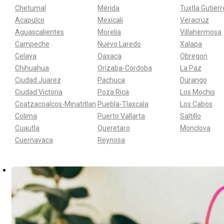
Chetumal
Mérida
Tuxtla Gutier
Acapulco
Mexicali
Veracruz
Aguascalientes
Morelia
Villahermosa
Campeche
Nuevo Laredo
Xalapa
Celaya
Oaxaca
Obregon
Chihuahua
Orizaba-Cordoba
La Paz
Ciudad Juarez
Pachuca
Durango
Ciudad Victoria
Poza Rica
Los Mochis
Coatzacoalcos-Minatitlan
Puebla-Tlaxcala
Los Cabos
Colima
Puerto Vallarta
Saltillo
Cuautla
Queretaro
Monclova
Cuernavaca
Reynosa