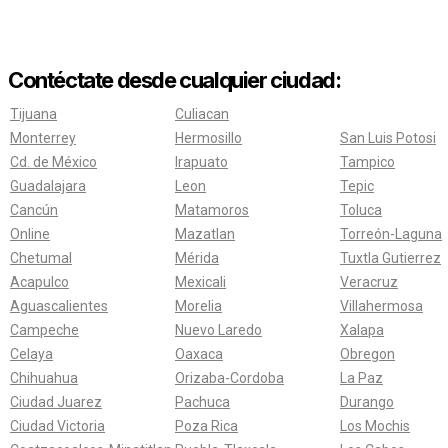
Contéctate desde cualquier ciudad:
Tijuana
Culiacan
Monterrey
Hermosillo
San Luis Potosi
Cd. de México
Irapuato
Tampico
Guadalajara
Leon
Tepic
Cancún
Matamoros
Toluca
Online
Mazatlan
Torreón-Laguna
Chetumal
Mérida
Tuxtla Gutierrez
Acapulco
Mexicali
Veracruz
Aguascalientes
Morelia
Villahermosa
Campeche
Nuevo Laredo
Xalapa
Celaya
Oaxaca
Obregon
Chihuahua
Orizaba-Cordoba
La Paz
Ciudad Juarez
Pachuca
Durango
Ciudad Victoria
Poza Rica
Los Mochis