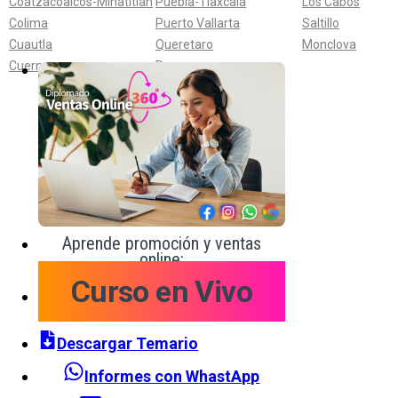
Coatzacoalcos-Minatitlan
Puebla-Tlaxcala
Los Cabos
Colima
Puerto Vallarta
Saltillo
Cuautla
Queretaro
Monclova
Cuernavaca
Reynosa
Aprende promoción y ventas
online:
Curso en Vivo
Descargar Temario
Informes con WhastApp