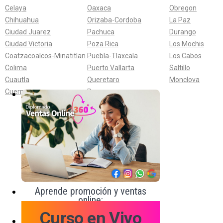
Celaya
Oaxaca
Obregon
Chihuahua
Orizaba-Cordoba
La Paz
Ciudad Juarez
Pachuca
Durango
Ciudad Victoria
Poza Rica
Los Mochis
Coatzacoalcos-Minatitlan
Puebla-Tlaxcala
Los Cabos
Colima
Puerto Vallarta
Saltillo
Cuautla
Queretaro
Monclova
Cuernavaca
Reynosa
Aprende promoción y ventas
online:
Curso en Vivo