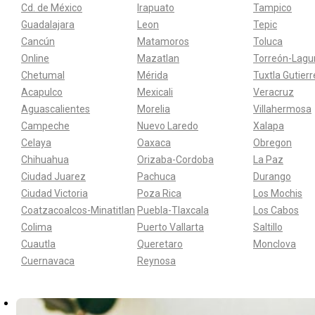
Cd. de México
Irapuato
Tampico
Guadalajara
Leon
Tepic
Cancún
Matamoros
Toluca
Online
Mazatlan
Torreón-Lagu
Chetumal
Mérida
Tuxtla Gutier
Acapulco
Mexicali
Veracruz
Aguascalientes
Morelia
Villahermosa
Campeche
Nuevo Laredo
Xalapa
Celaya
Oaxaca
Obregon
Chihuahua
Orizaba-Cordoba
La Paz
Ciudad Juarez
Pachuca
Durango
Ciudad Victoria
Poza Rica
Los Mochis
Coatzacoalcos-Minatitlan
Puebla-Tlaxcala
Los Cabos
Colima
Puerto Vallarta
Saltillo
Cuautla
Queretaro
Monclova
Cuernavaca
Reynosa