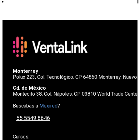
T
Monterrey
Polux 223, Col. Tecnológico. CP 64860 Monterrey, Nuevo 
Cd. de México
Montecito 38, Col. Nápoles. CP 03810 World Trade Cente
Buscabas a
Mexired
?
55 5549 8646
Cursos: