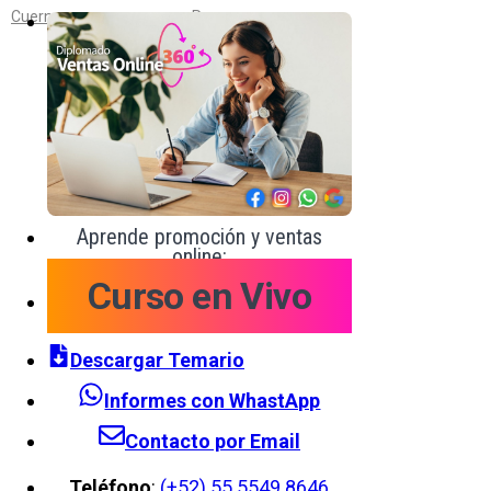
Cuernavaca
Reynosa
Aprende promoción y ventas
online:
Curso en Vivo
Descargar Temario
Informes con WhastApp
Contacto por Email
Teléfono
:
(+52) 55 5549 8646