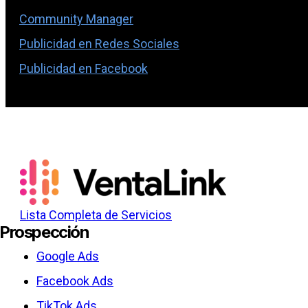
Community Manager
Publicidad en Redes Sociales
Publicidad en Facebook
Lista Completa de Servicios
Prospección
Google Ads
Facebook Ads
TikTok Ads