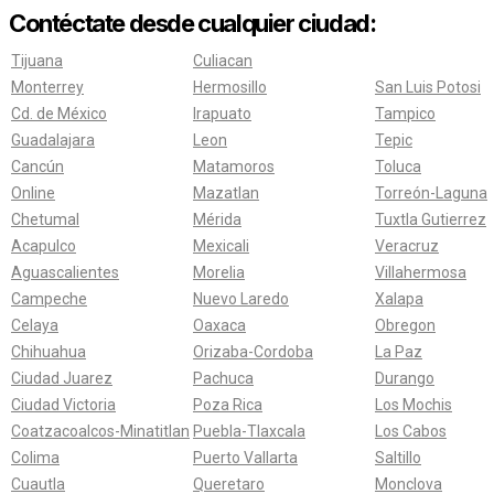
Contéctate desde cualquier ciudad:
Tijuana
Culiacan
Monterrey
Hermosillo
San Luis Potosi
Cd. de México
Irapuato
Tampico
Guadalajara
Leon
Tepic
Cancún
Matamoros
Toluca
Online
Mazatlan
Torreón-Laguna
Chetumal
Mérida
Tuxtla Gutierrez
Acapulco
Mexicali
Veracruz
Aguascalientes
Morelia
Villahermosa
Campeche
Nuevo Laredo
Xalapa
Celaya
Oaxaca
Obregon
Chihuahua
Orizaba-Cordoba
La Paz
Ciudad Juarez
Pachuca
Durango
Ciudad Victoria
Poza Rica
Los Mochis
Coatzacoalcos-Minatitlan
Puebla-Tlaxcala
Los Cabos
Colima
Puerto Vallarta
Saltillo
Cuautla
Queretaro
Monclova