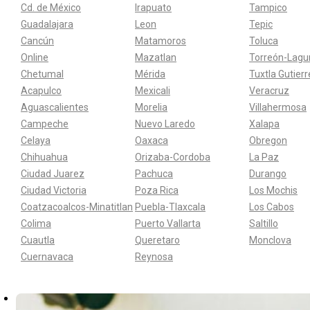
Cd. de México
Irapuato
Tampico
Guadalajara
Leon
Tepic
Cancún
Matamoros
Toluca
Online
Mazatlan
Torreón-Lagu
Chetumal
Mérida
Tuxtla Gutier
Acapulco
Mexicali
Veracruz
Aguascalientes
Morelia
Villahermosa
Campeche
Nuevo Laredo
Xalapa
Celaya
Oaxaca
Obregon
Chihuahua
Orizaba-Cordoba
La Paz
Ciudad Juarez
Pachuca
Durango
Ciudad Victoria
Poza Rica
Los Mochis
Coatzacoalcos-Minatitlan
Puebla-Tlaxcala
Los Cabos
Colima
Puerto Vallarta
Saltillo
Cuautla
Queretaro
Monclova
Cuernavaca
Reynosa