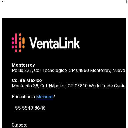
T
Monterrey
Polux 223, Col. Tecnológico. CP 64860 Monterrey, Nuevo 
Cd. de México
Montecito 38, Col. Nápoles. CP 03810 World Trade Cente
Buscabas a
Mexired
?
55 5549 8646
Cursos: