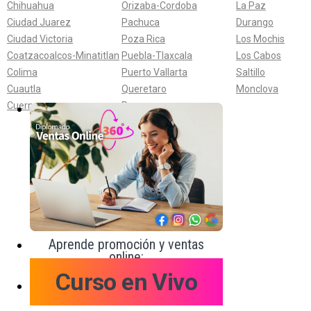
Chihuahua
Orizaba-Cordoba
La Paz
Ciudad Juarez
Pachuca
Durango
Ciudad Victoria
Poza Rica
Los Mochis
Coatzacoalcos-Minatitlan
Puebla-Tlaxcala
Los Cabos
Colima
Puerto Vallarta
Saltillo
Cuautla
Queretaro
Monclova
Cuernavaca
Reynosa
Aprende promoción y ventas
online:
Curso en Vivo