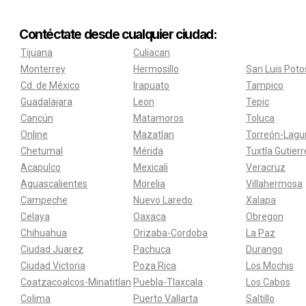
Contéctate desde cualquier ciudad:
Tijuana
Culiacan
Monterrey
Hermosillo
San Luis Poto
Cd. de México
Irapuato
Tampico
Guadalajara
Leon
Tepic
Cancún
Matamoros
Toluca
Online
Mazatlan
Torreón-Lagu
Chetumal
Mérida
Tuxtla Gutier
Acapulco
Mexicali
Veracruz
Aguascalientes
Morelia
Villahermosa
Campeche
Nuevo Laredo
Xalapa
Celaya
Oaxaca
Obregon
Chihuahua
Orizaba-Cordoba
La Paz
Ciudad Juarez
Pachuca
Durango
Ciudad Victoria
Poza Rica
Los Mochis
Coatzacoalcos-Minatitlan
Puebla-Tlaxcala
Los Cabos
Colima
Puerto Vallarta
Saltillo