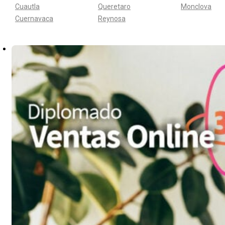
Cuautla
Queretaro
Monclova
Cuernavaca
Reynosa