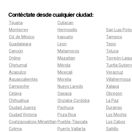
Contéctate desde cualquier ciudad:
Tijuana
Culiacan
Monterrey
Hermosillo
San Luis Poto
Cd. de México
Irapuato
Tampico
Guadalajara
Leon
Tepic
Cancún
Matamoros
Toluca
Online
Mazatlan
Torreón-Lagu
Chetumal
Mérida
Tuxtla Gutier
Acapulco
Mexicali
Veracruz
Aguascalientes
Morelia
Villahermosa
Campeche
Nuevo Laredo
Xalapa
Celaya
Oaxaca
Obregon
Chihuahua
Orizaba-Cordoba
La Paz
Ciudad Juarez
Pachuca
Durango
Ciudad Victoria
Poza Rica
Los Mochis
Coatzacoalcos-Minatitlan
Puebla-Tlaxcala
Los Cabos
Colima
Puerto Vallarta
Saltillo