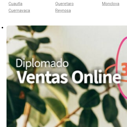
Cuautla
Queretaro
Monclova
Cuernavaca
Reynosa